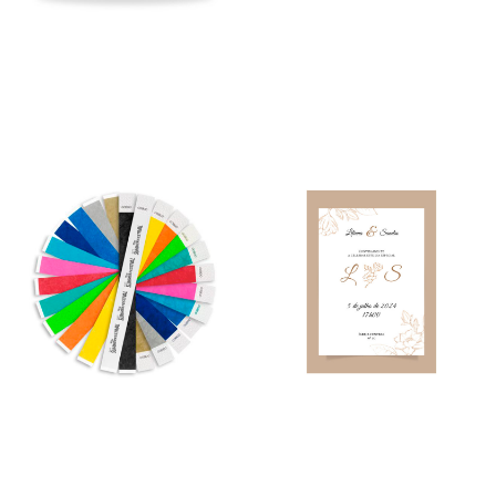
Chapéu Texas
Cinzeiro de Praia Sun
123,00
€
–
394,00
€
63,00
€
–
100,00
€
*
*
Ver opções
Ver opções
Convites/Menus
Color Party
30,00
€
–
535,00
€
180,00
€
–
190,00
€
*
*
Ver opções
Ver opções