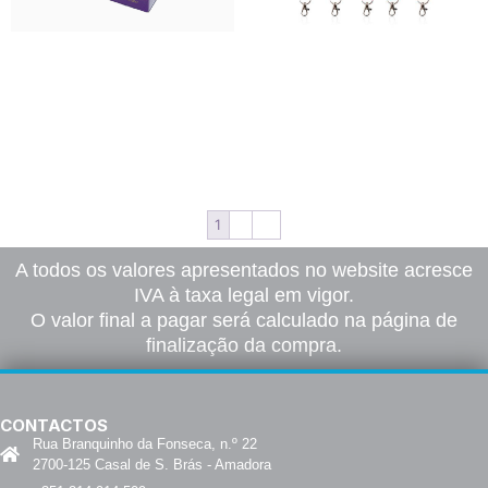
Expositor de cartão para cartões
Fita Tarzan
de visita
115,00
€
–
1160,00
€
*
9,00
€
–
310,00
€
*
Ver opções
Ver opções
1
2
→
A todos os valores apresentados no website acresce
IVA à taxa legal em vigor.
O valor final a pagar será calculado na página de
finalização da compra.
CONTACTOS
Rua Branquinho da Fonseca, n.º 22
2700-125 Casal de S. Brás - Amadora