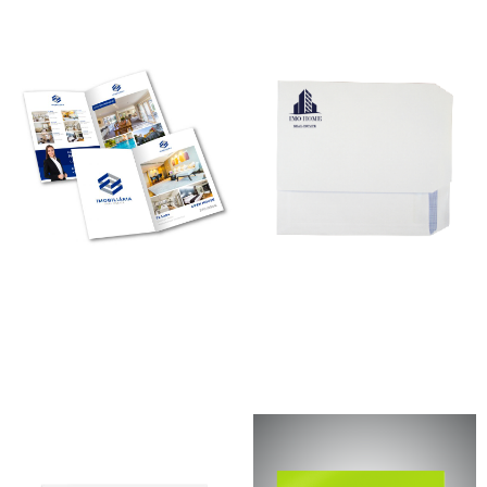
Dípticos (formato fechado)
Envelopes A4
45,00
€
–
825,00
€
78,00
€
–
260,00
€
*
*
Ver opções
Ver opções