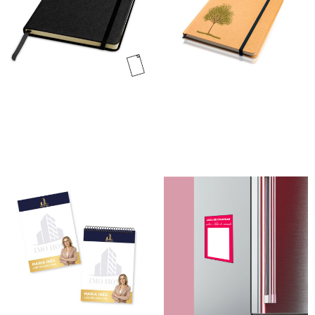
Bloco Disco
Bloco Eco
180,00
€
–
2060,00
€
107,00
€
–
960,00
€
*
*
Ver opções
Ver opções