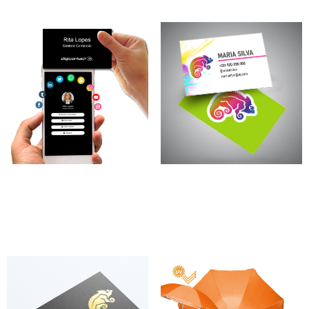
Cartão Digicontact (NFC)
Cartões de visita
10,00
€
–
460,00
€
25,00
€
–
165,00
€
*
*
Ver opções
Ver opções