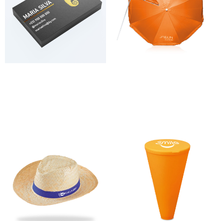
Cartões de visita Hot Stamping
Chapéu de Sol
108,00
€
–
393,00
€
168,00
€
–
574,00
€
*
*
Ver opções
Ver opções