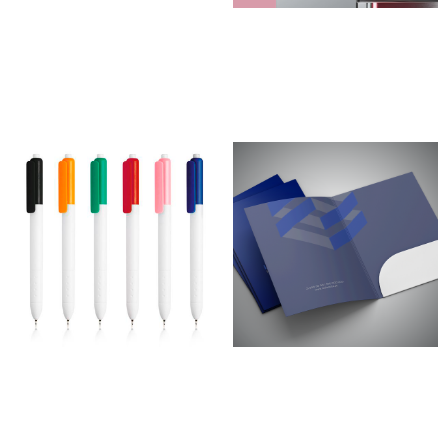
Blocos de Notas
Blocos de Notas Magnético
25,00
€
–
370,00
€
33,00
€
–
170,00
€
*
*
Ver opções
Ver opções
Caneta Popcorn
Capas para Documentos A4
72,50
€
–
500,00
€
154,00
€
–
663,00
€
*
*
Ver opções
Ver opções