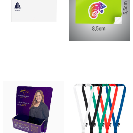
Envelopes DL
Etiquetas autocolantes
41,00
€
–
166,00
€
27,00
€
–
125,00
€
*
*
Ver opções
Ver opções