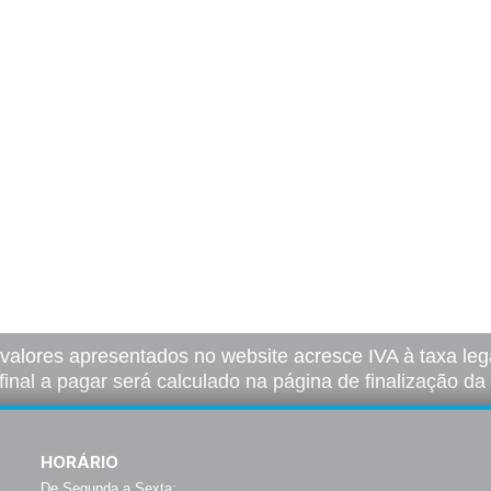
 valores apresentados no website acresce IVA à taxa lega
final a pagar será calculado na página de finalização d
HORÁRIO
De Segunda a Sexta: