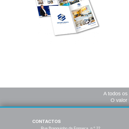
Dípticos (formato fechado)
45,00
€
–
825,00
€
*
Ver opções
A todos os
O valor 
CONTACTOS
Rua Branquinho da Fonseca, n.º 22