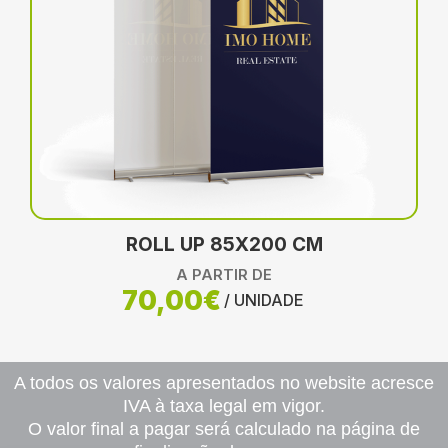
ROLL UP 85X200 CM
A PARTIR DE
70,00€
/ UNIDADE
A todos os valores apresentados no website acresce
IVA à taxa legal em vigor.
O valor final a pagar será calculado na página de