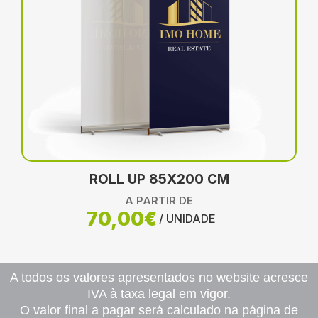
ROLL UP 85X200 CM
A PARTIR DE
70,00€
/ UNIDADE
A todos os valores apresentados no website acresce
IVA à taxa legal em vigor.
O valor final a pagar será calculado na página de