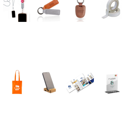
Porta-chaves
Porta-chaves
Porta-chaves
Rolo de Fita Bi-
Lobi
Longer
Master
Adesiva Extra
145,00
€
–
95,00
€
–
131,00
€
–
32,00
€
–
160,00
€
1380,00
€
840,00
€
1540,00
€
*
*
*
*
Ver opções
Ver opções
Ver opções
Ver opções
Saco
Suporte
Trípticos
Troféu em
Capuchinho
Telemóvel em
(formato
Acrílico
Bambu
fechado)
95,00
€
–
Ver opções
75,00
€
–
95,00
€
74,00
€
–
905,00
€
630,00
€
*
*
*