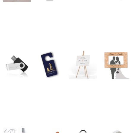
Marcador de
Flyers
Garrafa Dori
Papel
mesa
Timbrado
27,00
€
–
405,00
€
172,50
€
–
33,00
€
–
120,00
€
33,00
€
–
150,00
€
1980,00
€
*
*
*
*
Ver opções
Ver opções
Ver opções
Ver opções
Placa Moldura
Pen Tesla
Pendurante
Placa Bem
10x21cm
Vindo
9,50
€
–
312,50
€
190,00
€
–
*
162,00
€
–
8,50
€
–
285,00
€
1235,00
€
*
249,50
€
*
*
Ver opções
Ver opções
Ver opções
Ver opções