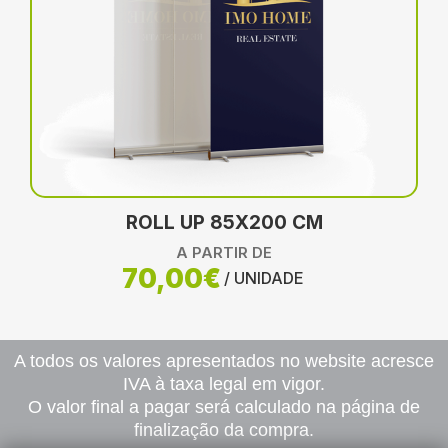
ROLL UP 85X200 CM
A PARTIR DE
70,00€
/ UNIDADE
A todos os valores apresentados no website acresce
IVA à taxa legal em vigor.
O valor final a pagar será calculado na página de
finalização da compra.