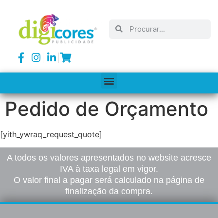
Pedido de Orçamento
[yith_ywraq_request_quote]
A todos os valores apresentados no website acresce
IVA à taxa legal em vigor.
O valor final a pagar será calculado na página de
finalização da compra.