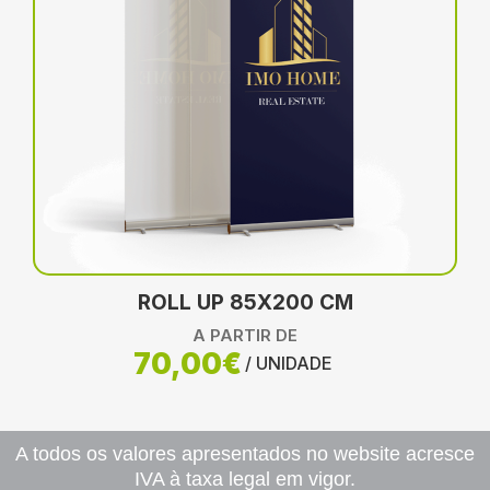
ROLL UP 85X200 CM
A PARTIR DE
70,00€
/ UNIDADE
A todos os valores apresentados no website acresce
IVA à taxa legal em vigor.