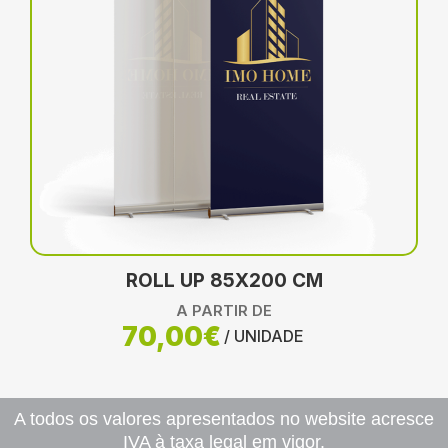
ROLL UP 85X200 CM
A PARTIR DE
70,00€
/ UNIDADE
A todos os valores apresentados no website acresce
IVA à taxa legal em vigor.