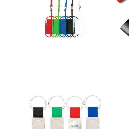
Fita Opo
Porta C
110,00
€
–
1109,00
€
80,00
€
–
*
Ver opções
Ver 