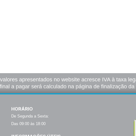
 valores apresentados no website acresce IVA à taxa lega
final a pagar será calculado na página de finalização d
HORÁRIO
De Segunda a Sexta:
Das 09:00 às 18:00