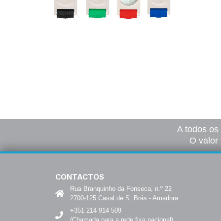
Porta Chaves Domby
125,00
€
–
1165,00
€
*
Ver opções
A todos os
O valor 
CONTACTOS
Rua Branquinho da Fonseca, n.º 22
2700-125 Casal de S. Brás - Amadora
+351 214 914 509
(Chamada para a rede fixa nacional)