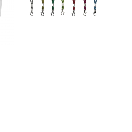
Porta Chaves Bummer
80,00
€
–
795,00
€
*
Ver opções