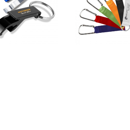
haves Abre Cápsulas
Porta Chaves Arka
465,00
€
104,00
€
–
765,00
€
*
*
opções
Ver opções