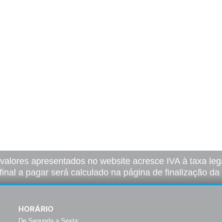
 valores apresentados no website acresce IVA à taxa lega
final a pagar será calculado na página de finalização d
HORÁRIO
De Segunda a Sexta: