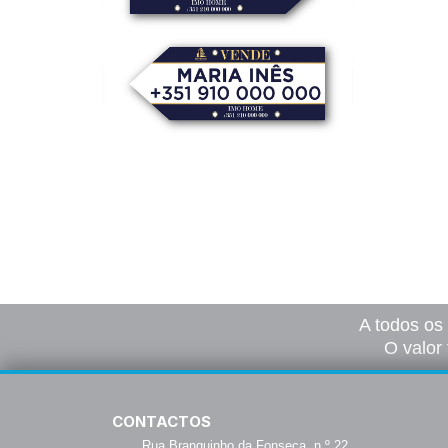
Placas Seta
13,00
€
–
105,00
€
*
Ver opções
A todos os
O valor 
CONTACTOS
Rua Branquinho da Fonseca, n.º 22