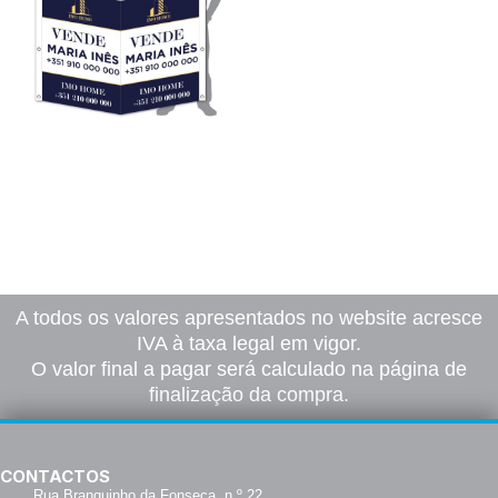
Placas Pirâmide
19,50
€
–
745,00
€
*
Ver opções
A todos os valores apresentados no website acresce
IVA à taxa legal em vigor.
O valor final a pagar será calculado na página de
finalização da compra.
CONTACTOS
Rua Branquinho da Fonseca, n.º 22