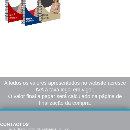
Agendas A5 Digi-Diária
92,00
€
–
800,00
€
*
Ver opções
A todos os valores apresentados no website acresce
IVA à taxa legal em vigor.
O valor final a pagar será calculado na página de
finalização da compra.
CONTACTOS
Rua Branquinho da Fonseca, n.º 22