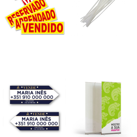
Faixas Autocolantes
Pack Abraçadeiras
15,00
€
–
40,00
€
5,75
€
–
45,00
€
*
*
Ver opções
Ver opções