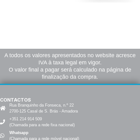
Placas Seta
Roll Up
13,00
€
–
105,00
€
75,00
€
–
2005,00
€
*
*
Ver opções
Ver opções
A todos os valores apresentados no website acresce
IVA à taxa legal em vigor.
O valor final a pagar será calculado na página de
finalização da compra.
CONTACTOS
Rua Branquinho da Fonseca, n.º 22
2700-125 Casal de S. Brás - Amadora
+351 214 914 509
(Chamada para a rede fixa nacional)
Whatsapp
(Chamada para a rede móvel nacional)