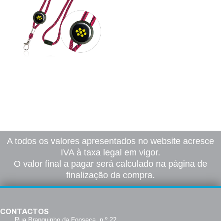
Fita EP
87,00
€
–
945,00
€
*
Ver opções
A todos os valores apresentados no website acresce
IVA à taxa legal em vigor.
O valor final a pagar será calculado na página de
finalização da compra.
CONTACTOS
Rua Branquinho da Fonseca, n.º 22