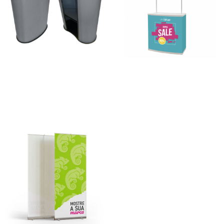
Balcão B-Track
Balcão Promocional
185,00
€
–
937,50
€
140,00
€
–
712,50
€
*
*
Ver opções
Ver opções