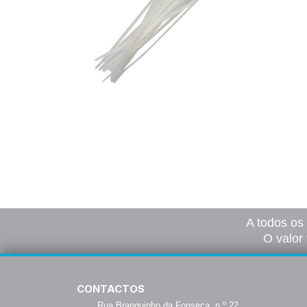
Pack Abraçadeiras
5,75
€
–
45,00
€
*
Ver opções
A todos os
O valor 
CONTACTOS
Rua Branquinho da Fonseca, n.º 22