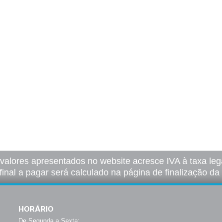
 valores apresentados no website acresce IVA à taxa lega
final a pagar será calculado na página de finalização d
HORÁRIO
De Segunda a Sexta: