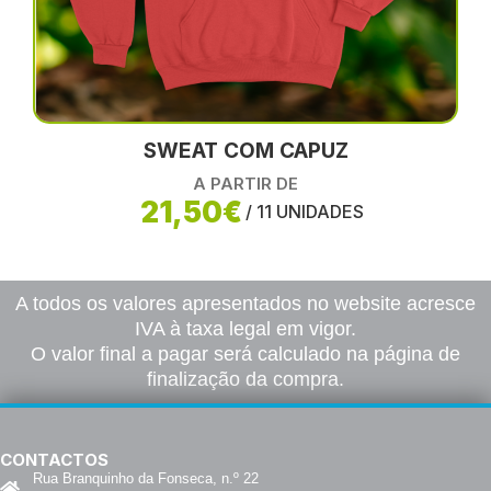
SWEAT COM CAPUZ
A PARTIR DE
21,50€
/ 11 UNIDADES
A todos os valores apresentados no website acresce
IVA à taxa legal em vigor.
O valor final a pagar será calculado na página de
finalização da compra.
CONTACTOS
Rua Branquinho da Fonseca, n.º 22