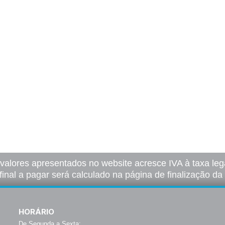
 valores apresentados no website acresce IVA à taxa lega
final a pagar será calculado na página de finalização d
HORÁRIO
De Segunda a Sexta: