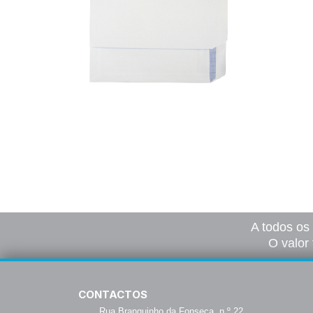
Envelopes A4
78,00
€
–
260,00
€
*
Ver opções
A todos os
O valor 
CONTACTOS
Rua Branquinho da Fonseca, n.º 22