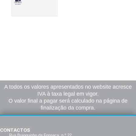
Envelopes DL
41,00
€
–
166,00
€
*
Ver opções
A todos os valores apresentados no website acresce
IVA à taxa legal em vigor.
O valor final a pagar será calculado na página de
finalização da compra.
CONTACTOS
Rua Branquinho da Fonseca, n.º 22