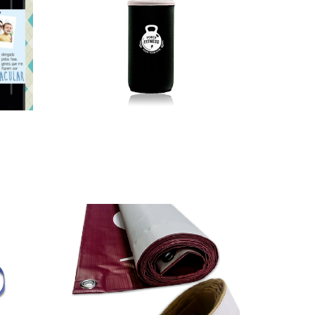
Garrafa Dori
172,50
€
–
1980,00
€
*
Ver opções