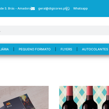
 de S. Brás - Amadora
geral@digicores.pt
Whatsapp
LIÁRIA
PEQUENO FORMATO
FLYERS
AUTOCOLANTES