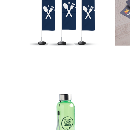
Flybanners
Flyers
0,00
€
27,00
€
–
*
Ver opções
Ver 