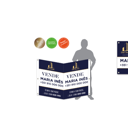
Pen Tesla
Pendura
190,00
€
–
1235,00
€
162,00
€
*
Ver opções
Ver 
Placas Pirâmide
Placas P
19,50
€
–
745,00
€
14,50
€
–
*