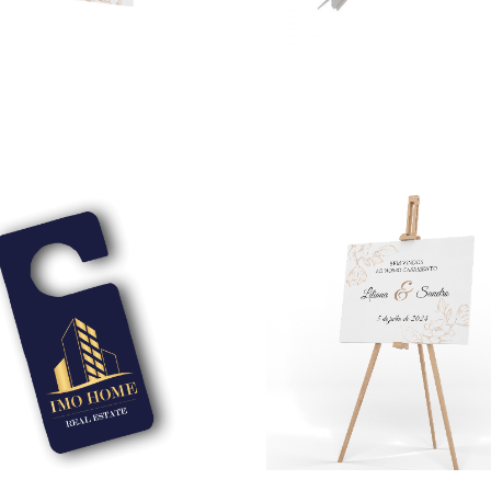
r de mesa
Pack Abraçadeiras
120,00
€
5,75
€
–
45,00
€
*
*
opções
Ver opções