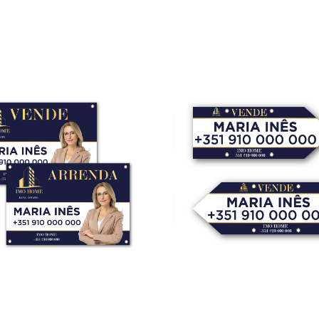
nte 10x21cm
Placa Bem Vindo
–
249,50
€
8,50
€
–
285,00
€
*
*
opções
Ver opções
lanas
Placas Seta
631,00
€
13,00
€
–
105,00
€
*
*