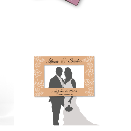
Papel Timbrado
33,00
€
–
150,00
€
*
Ver opções