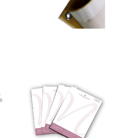
Lonas
33,00
€
–
1095,00
€
*
Ver opções