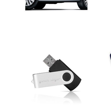
Marcado
Magnético para Viatura
33,00
€
–
42,00
€
–
217,50
€
*
Ver 
Ver opções