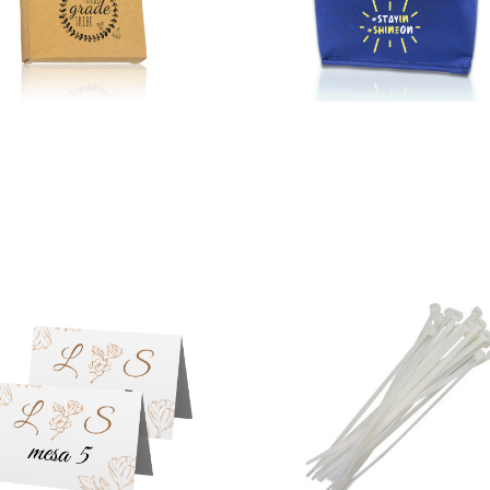
ura Kids
Lancheira em TNT 80g
468,00
€
146,00
€
–
787,00
€
*
*
opções
Ver opções