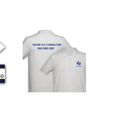
Placa Moldura
9,50
€
–
312,50
€
*
Ver opções
Polos
17,65
€
–
250,00
€
*