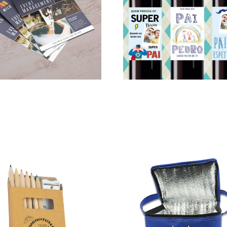
Garrafa de Vinho Personalizada
405,00
€
15,00
€
–
75,00
€
*
*
opções
Ver opções