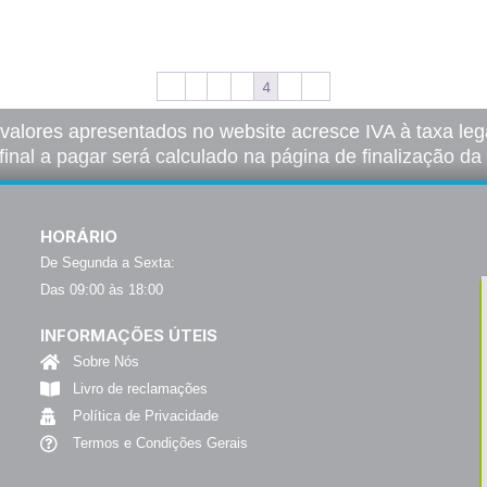
opções
Ver opções
←
1
2
3
4
5
→
 valores apresentados no website acresce IVA à taxa lega
final a pagar será calculado na página de finalização d
HORÁRIO
De Segunda a Sexta:
Das 09:00 às 18:00
INFORMAÇÕES ÚTEIS
Sobre Nós
Livro de reclamações
Política de Privacidade
Termos e Condições Gerais