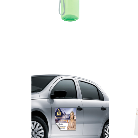
Garrafa em RPET, tampa em aço com
Kit Pint
cordão, 500ml.
74,00
€
–
148,00
€
–
1160,00
€
*
Ver 
Ver opções