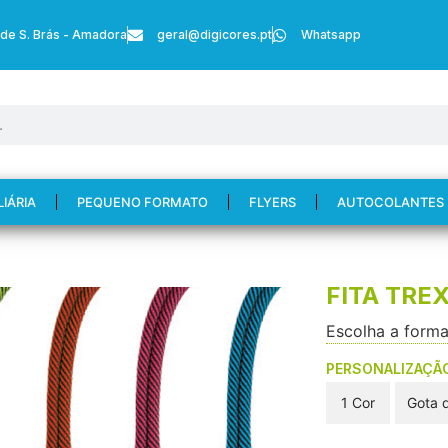
 de S. Brás - Amadora
geral@digicores.pt
Whatsapp
LIÁRIA
PEQUENO FORMATO
FLYERS
AUTOCOLANTES
FITA TRE
Escolha a forma
PERSONALIZAÇÃ
1 Cor
Gota d