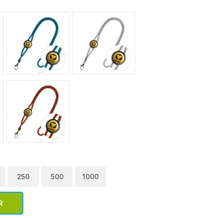
250
500
1000
R