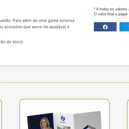
* A todos os valores
O valor final a paga
squetão. Para além de uma gama extensa
seu acessório que serve de ajustável e
ão de stock.