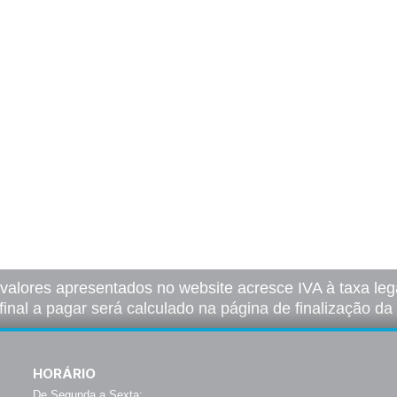
 valores apresentados no website acresce IVA à taxa lega
final a pagar será calculado na página de finalização d
HORÁRIO
De Segunda a Sexta: