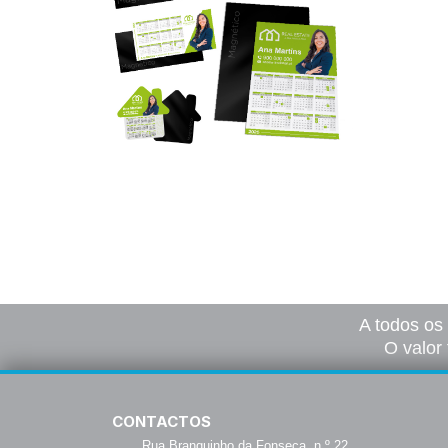
Calendários Magnéticos
42,00
€
–
604,00
€
*
Ver opções
A todos os
O valor 
CONTACTOS
Rua Branquinho da Fonseca, n.º 22