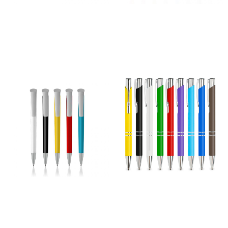
Caneta Click
Caneta ColorKit
80,00
€
–
530,00
€
63,00
€
–
367,00
€
*
*
Ver opções
Ver opções
Caneta Drake
Caneta Executive Mate
70,00
€
–
595,00
€
85,00
€
–
640,00
€
*
*
Ver opções
Ver opções