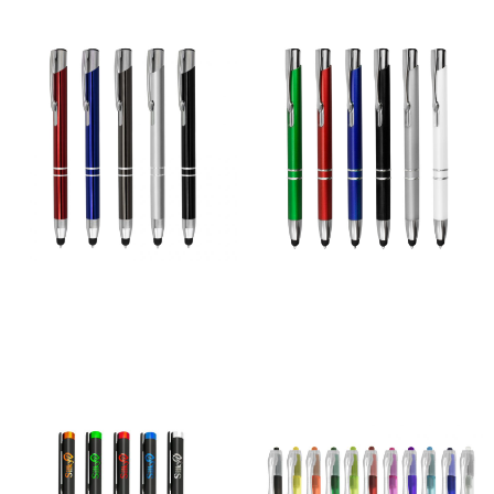
Caneta Executive Metal Touch
Caneta Executive Plastico Touch
90,00
€
–
558,00
€
80,00
€
–
558,00
€
*
*
Ver opções
Ver opções