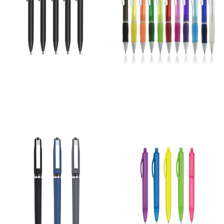
Caneta Ilumini Soft
Caneta Lauper
96,00
€
–
925,00
€
63,00
€
–
383,00
€
*
*
Ver opções
Ver opções