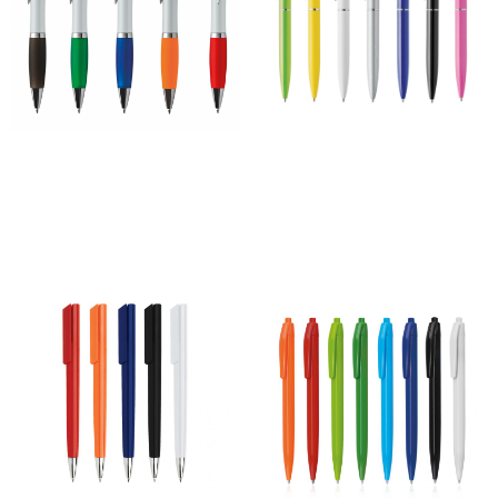
Caneta Alumni Grey
Caneta Astral
68,00
€
–
465,00
€
100,00
€
–
945,00
€
*
*
Ver opções
Ver opções