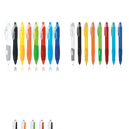
Caneta Pump
Caneta Tetris
60,00
€
–
485,00
€
69,00
€
–
479,00
€
*
*
Ver opções
Ver opções