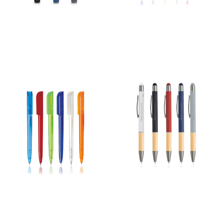
Caneta Master Gel Mate
Caneta Neon Lumi
79,00
€
–
740,00
€
65,00
€
–
480,00
€
*
*
Ver opções
Ver opções
Caneta Party
Caneta Premium
60,00
€
–
445,00
€
75,00
€
–
722,00
€
*
*
Ver opções
Ver opções