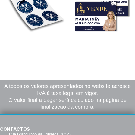
Autocolantes
Vinil Autocolante
10,00
€
–
160,00
€
10,00
€
–
100,50
€
*
*
Ver opções
Ver opções
A todos os valores apresentados no website acresce
IVA à taxa legal em vigor.
O valor final a pagar será calculado na página de
finalização da compra.
CONTACTOS
Rua Branquinho da Fonseca, n.º 22