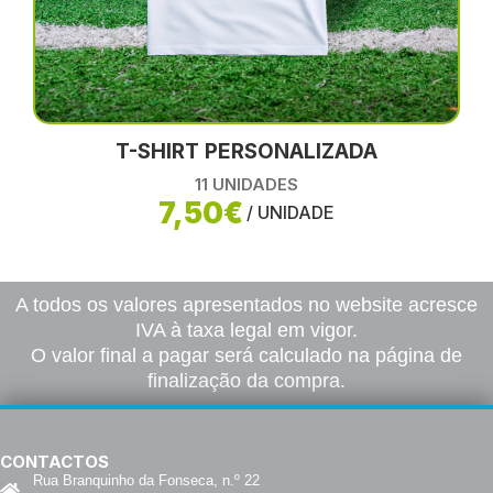
T-SHIRT PERSONALIZADA
11 UNIDADES
7,50€
/ UNIDADE
A todos os valores apresentados no website acresce
IVA à taxa legal em vigor.
O valor final a pagar será calculado na página de
finalização da compra.
CONTACTOS
Rua Branquinho da Fonseca, n.º 22